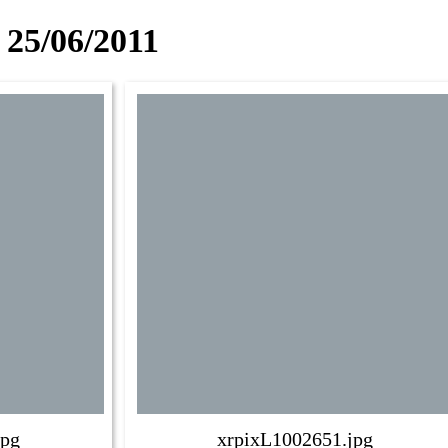
25/06/2011
jpg
xrpixL1002651.jpg