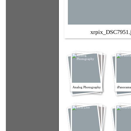
xrpix_DSC7951.
Analog Photography
iPanorama