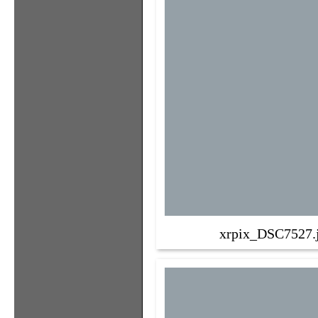
xrpix_DSC7527.