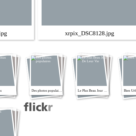
jpg
xrpix_DSC8128.jpg
s
Des photos populaires
Le Plus Beau Jour De Leur Vie
Bien Ur