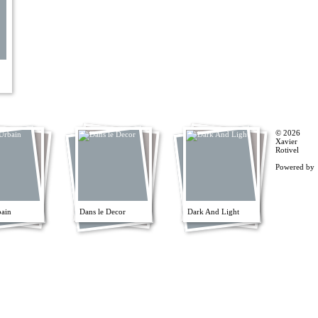
© 2026
Xavier
Rotivel
Powered by
bain
Dans le Decor
Dark And Light