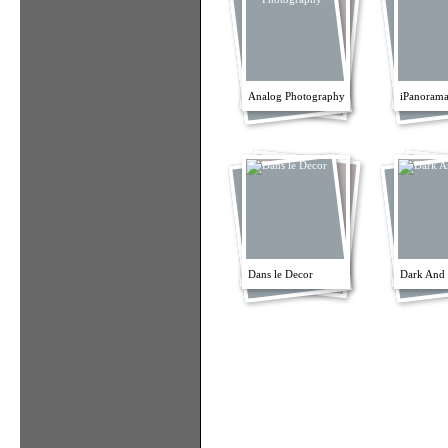
Analog Photography
iPanorama
Dans le Decor
Dark And 